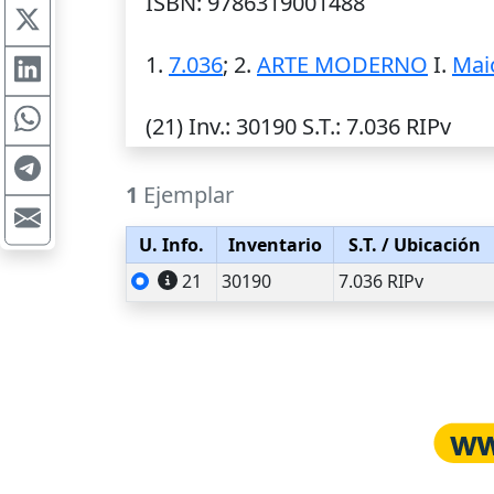
ISBN: 9786319001488
1.
7.036
; 2.
ARTE MODERNO
I.
Mai
(21)
Inv.
: 30190
S.T.
: 7.036 RIPv
1
Ejemplar
U. Info.
Inventario
S.T.
/ Ubicación
21
30190
7.036 RIPv