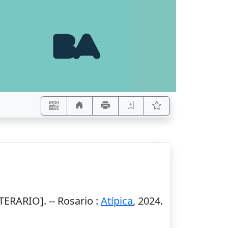
ERARIO]. --
Rosario
:
Atípica
,
2024
.