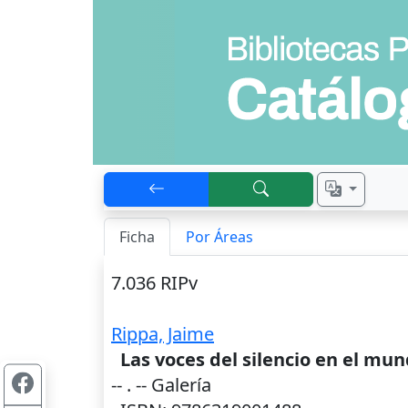
Ficha
Por Áreas
7.036 RIPv
Rippa, Jaime
Las voces del silencio en el mu
--
. -- Galería