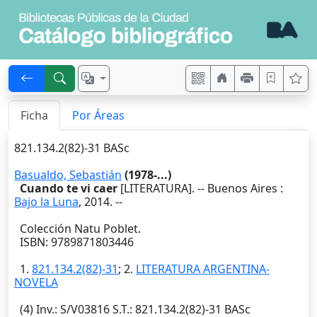
Ficha
Por Áreas
821.134.2(82)-31 BASc
Basualdo, Sebastián
(1978-...)
Cuando te vi caer
[LITERATURA]. --
Buenos Aires
:
Bajo la Luna
,
2014
. --
Colección Natu Poblet.
ISBN: 9789871803446
1.
821.134.2(82)-31
; 2.
LITERATURA ARGENTINA-
NOVELA
(4)
Inv.
: S/V03816
S.T.
: 821.134.2(82)-31 BASc