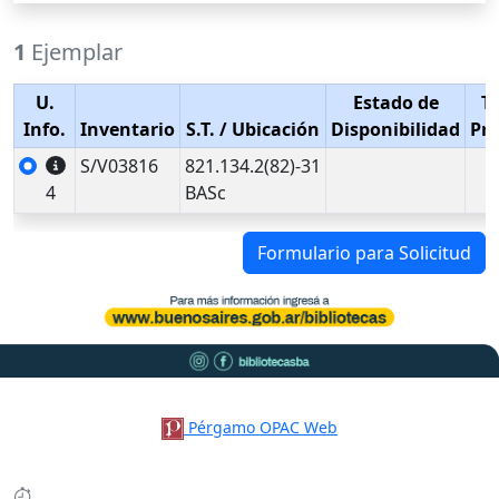
1
Ejemplar
U.
Estado de
T
Info.
Inventario
S.T.
/ Ubicación
Disponibilidad
Pr
S/V03816
821.134.2(82)-31
4
BASc
Formulario para Solicitud
Pérgamo OPAC Web