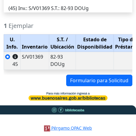
(45)
Inv.
: S/V01369
S.T.
: 82-93 DOUg
1
Ejemplar
U.
S.T.
/
Estado de
Tipo de
Info.
Inventario
Ubicación
Disponibilidad
Préstam
S/V01369
82-93
45
DOUg
Formulario para Solicitud
Pérgamo OPAC Web