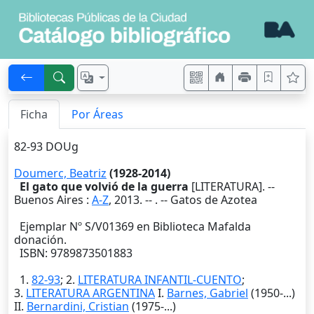
Ficha
Por Áreas
82-93 DOUg
Doumerc, Beatriz
(1928-2014)
El gato que volvió de la guerra
[LITERATURA]. --
Buenos Aires
:
A-Z
,
2013
. --
. -- Gatos de Azotea
Ejemplar Nº S/V01369 en Biblioteca Mafalda
donación.
ISBN: 9789873501883
1.
82-93
; 2.
LITERATURA INFANTIL-CUENTO
;
3.
LITERATURA ARGENTINA
I.
Barnes, Gabriel
(1950-...)
II.
Bernardini, Cristian
(1975-...)