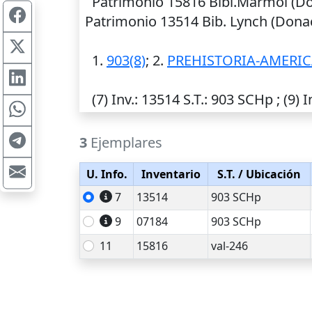
Patrimonio 15816 Bibl.Mármol (Don
Patrimonio 13514 Bib. Lynch (Donac
1.
903(8)
; 2.
PREHISTORIA-AMERIC
(7)
Inv.
: 13514
S.T.
: 903 SCHp ; (9)
I
3
Ejemplares
U. Info.
Inventario
S.T.
/ Ubicación
7
13514
903 SCHp
9
07184
903 SCHp
11
15816
val-246