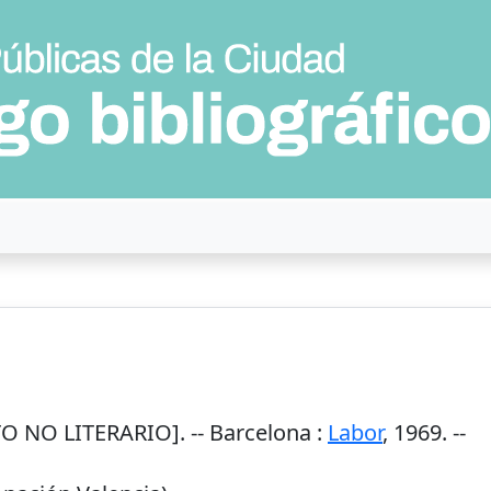
O NO LITERARIO]. --
Barcelona
:
Labor
,
1969
. --