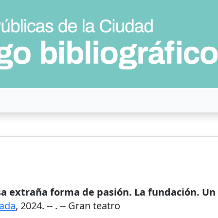
: Esa extraña forma de pasión. La fundación. U
ada
,
2024
. --
. -- Gran teatro