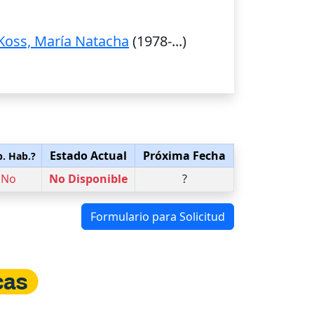
Koss, María Natacha
(1978-...)
Estado Actual
Próxima Fecha
p. Hab.?
No
No Disponible
?
Formulario para Solicitud