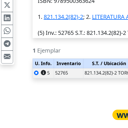
ISBN: 9789500363624
1.
821.134.2(82)-2
; 2.
LITERATURA 
(5)
Inv.
: 52765
S.T.
: 821.134.2(82)-2
1
Ejemplar
U. Info.
Inventario
S.T.
/ Ubicación
5
52765
821.134.2(82)-2 TOR