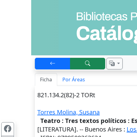
Ficha
Por Áreas
821.134.2(82)-2 TORt
Torres Molina, Susana
Teatro : Tres textos políticos 
[LITERATURA]. --
Buenos Aires
:
Los