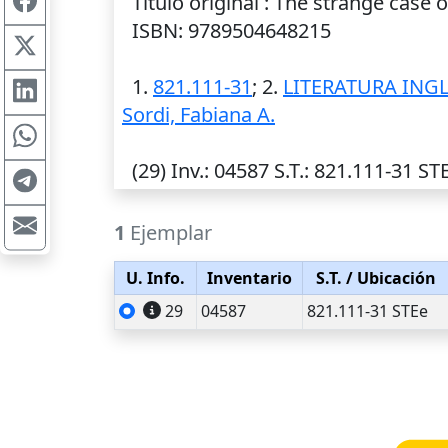
Título original : The strange case of
ISBN: 9789504648215
1.
821.111-31
; 2.
LITERATURA ING
Sordi, Fabiana A.
(29)
Inv.
: 04587
S.T.
: 821.111-31 ST
1
Ejemplar
U. Info.
Inventario
S.T.
/ Ubicación
29
04587
821.111-31 STEe