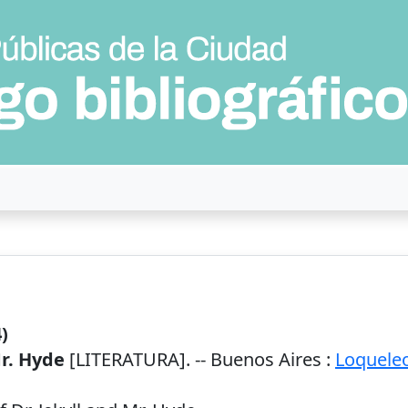
)
Mr. Hyde
[LITERATURA]. --
Buenos Aires
:
Loquele