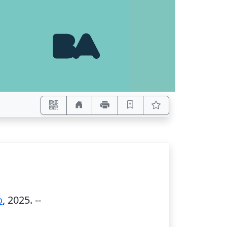
o
,
2025
. --