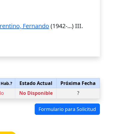
rentino, Fernando
(1942-...) III.
Estado Actual
Próxima Fecha
 Hab.?
No
No Disponible
?
Formulario para Solicitud