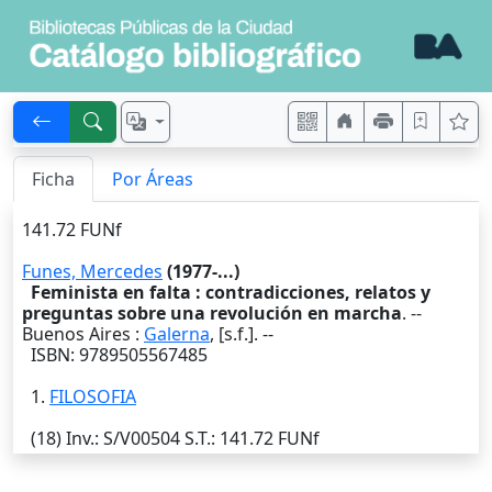
Ficha
Por Áreas
141.72 FUNf
Funes, Mercedes
(1977-...)
Feminista en falta : contradicciones, relatos y
preguntas sobre una revolución en marcha
. --
Buenos Aires
:
Galerna
,
[s.f.]
. --
ISBN: 9789505567485
1.
FILOSOFIA
(18)
Inv.
: S/V00504
S.T.
: 141.72 FUNf