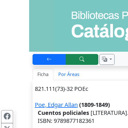
Ficha
Por Áreas
821.111(73)-32 POEc
Poe, Edgar Allan
(1809-1849)
Cuentos policiales
[LITERATURA].
ISBN: 9789877182361