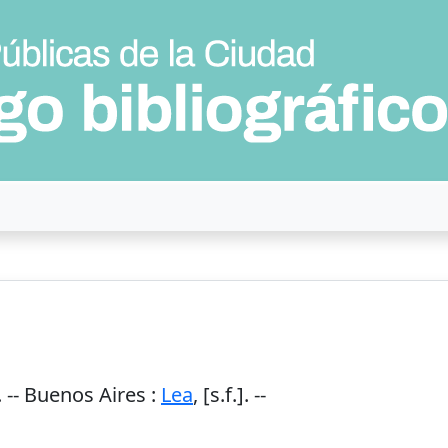
 --
Buenos Aires
:
Lea
,
[s.f.]
. --