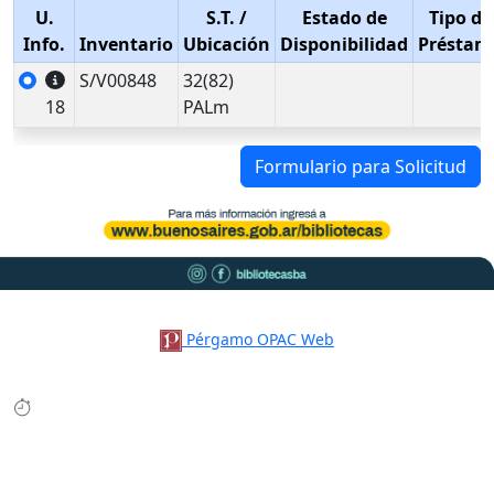
U.
S.T.
/
Estado de
Tipo de
Info.
Inventario
Ubicación
Disponibilidad
Préstam
S/V00848
32(82)
18
PALm
Formulario para Solicitud
Pérgamo OPAC Web