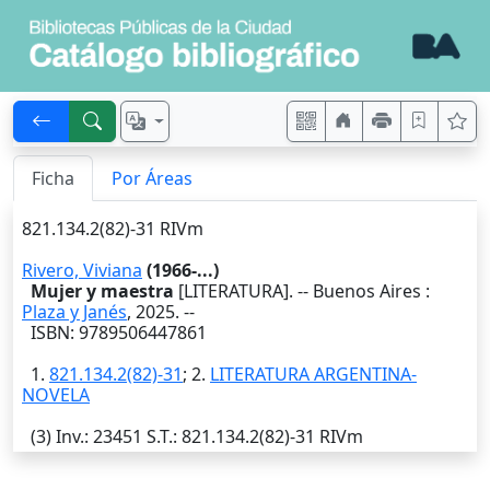
Ficha
Por Áreas
821.134.2(82)-31 RIVm
Rivero, Viviana
(1966-...)
Mujer y maestra
[LITERATURA]. --
Buenos Aires
:
Plaza y Janés
,
2025
. --
ISBN: 9789506447861
1.
821.134.2(82)-31
; 2.
LITERATURA ARGENTINA-
NOVELA
(3)
Inv.
: 23451
S.T.
: 821.134.2(82)-31 RIVm