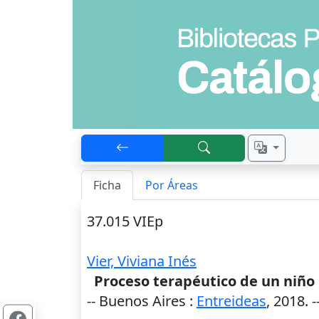
Ficha
Por Áreas
37.015 VIEp
Vier, Viviana Inés
Proceso terapéutico de un niño
--
Buenos Aires
:
Entreideas
,
2018
. -