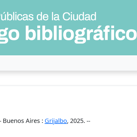
-
Buenos Aires
:
Grijalbo
,
2025
. --