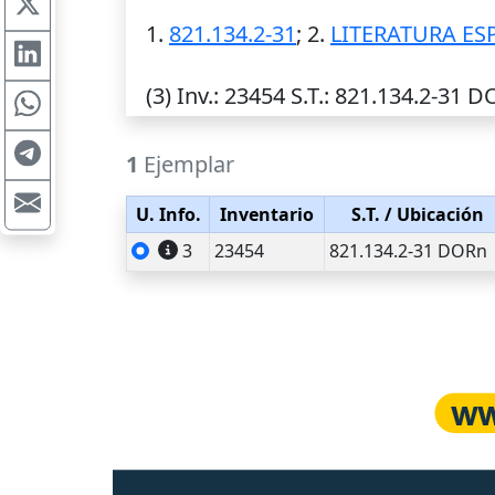
1.
821.134.2-31
; 2.
LITERATURA E
(3)
Inv.
: 23454
S.T.
: 821.134.2-31 
1
Ejemplar
U. Info.
Inventario
S.T.
/ Ubicación
3
23454
821.134.2-31 DORn