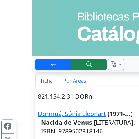
Ficha
Por Áreas
821.134.2-31 DORn
Dormuá, Sónia Lleonart
(1971-...)
Nacida de Venus
[LITERATURA]. -
ISBN: 9789502818146