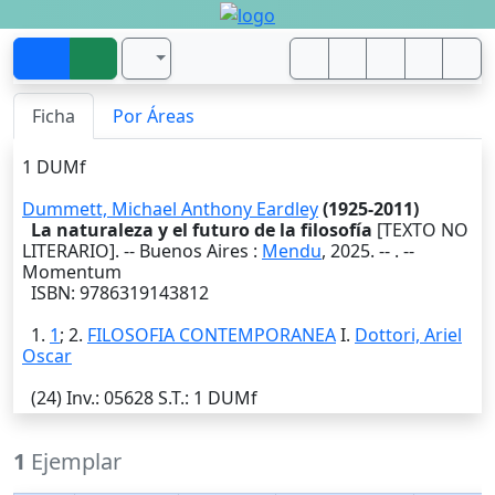
Ficha
Por Áreas
1 DUMf
Dummett, Michael Anthony Eardley
(1925-2011)
La naturaleza y el futuro de la filosofía
[TEXTO NO
LITERARIO]. --
Buenos Aires
:
Mendu
,
2025
. --
. --
Momentum
ISBN: 9786319143812
1.
1
; 2.
FILOSOFIA CONTEMPORANEA
I.
Dottori, Ariel
Oscar
(24)
Inv.
: 05628
S.T.
: 1 DUMf
1
Ejemplar