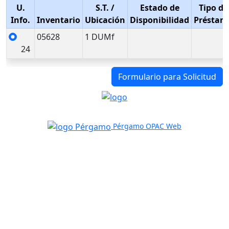
U.
S.T.
/
Estado de
Tipo de
Info.
Inventario
Ubicación
Disponibilidad
Préstam
05628
1 DUMf
24
Formulario para Solicitud
Pérgamo OPAC Web