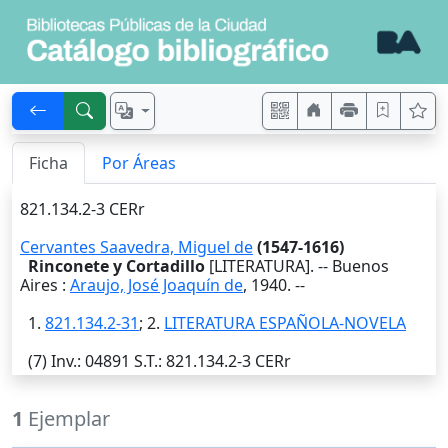
Ficha
Por Áreas
821.134.2-3 CERr
Cervantes Saavedra, Miguel de
(1547-1616)
Rinconete y Cortadillo
[LITERATURA]. --
Buenos
Aires
:
Araujo, José Joaquín de
,
1940
. --
1.
821.134.2-31
; 2.
LITERATURA ESPAÑOLA-NOVELA
(7)
Inv.
: 04891
S.T.
: 821.134.2-3 CERr
1
Ejemplar