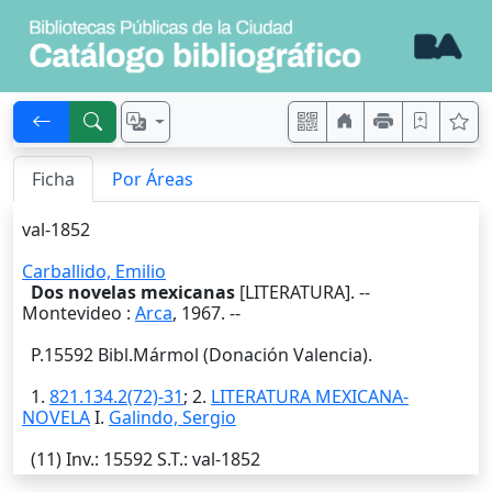
Ficha
Por Áreas
val-1852
Carballido, Emilio
Dos novelas mexicanas
[LITERATURA]. --
Montevideo
:
Arca
,
1967
. --
P.15592 Bibl.Mármol (Donación Valencia).
1.
821.134.2(72)-31
; 2.
LITERATURA MEXICANA-
NOVELA
I.
Galindo, Sergio
(11)
Inv.
: 15592
S.T.
: val-1852