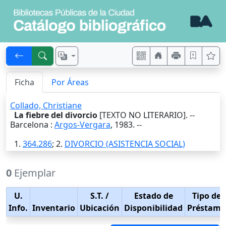
Ficha
Por Áreas
Collado, Christiane
La fiebre del divorcio
[TEXTO NO LITERARIO]. --
Barcelona
:
Argos-Vergara
,
1983
. --
1.
364.286
; 2.
DIVORCIO (ASISTENCIA SOCIAL)
0
Ejemplar
U.
S.T.
/
Estado de
Tipo de
Info.
Inventario
Ubicación
Disponibilidad
Préstamo