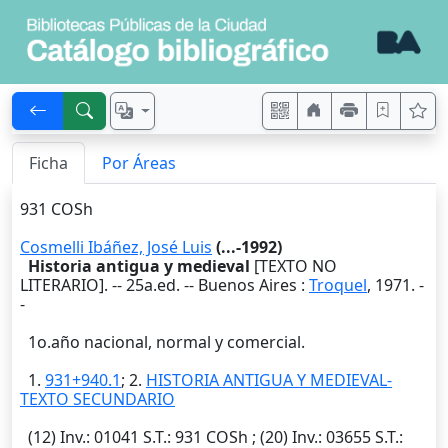
Ficha
Por Áreas
931 COSh
Cosmelli Ibáñez, José Luis
(...-1992)
Historia antigua y medieval
[TEXTO NO
LITERARIO]. -- 25a.ed. --
Buenos Aires
:
Troquel
,
1971
. -
-
1o.año nacional, normal y comercial.
1.
931+940.1
; 2.
HISTORIA ANTIGUA Y MEDIEVAL-
TEXTO SECUNDARIO
(12)
Inv.
: 01041
S.T.
: 931 COSh ; (20)
Inv.
: 03655
S.T.
: