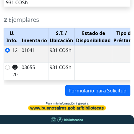
931 COSh
2
Ejemplares
U.
S.T.
/
Estado de
Tipo de
Info.
Inventario
Ubicación
Disponibilidad
Préstam
12
01041
931 COSh
03655
931 COSh
20
Formulario para Solicitud