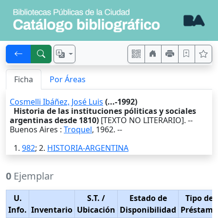
Ficha
Por Áreas
Cosmelli Ibáñez, José Luis
(...-1992)
Historia de las instituciones póliticas y sociales
argentinas desde 1810)
[TEXTO NO LITERARIO]. --
Buenos Aires
:
Troquel
,
1962
. --
1.
982
; 2.
HISTORIA-ARGENTINA
0
Ejemplar
U.
S.T.
/
Estado de
Tipo de
Info.
Inventario
Ubicación
Disponibilidad
Préstamo