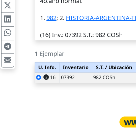
4o.año normal.
1.
982
; 2.
HISTORIA-ARGENTINA-
(16)
Inv.
: 07392
S.T.
: 982 COSh
1
Ejemplar
U. Info.
Inventario
S.T.
/ Ubicación
16
07392
982 COSh