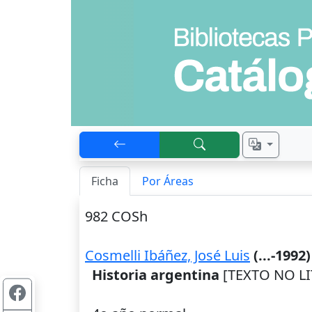
Ficha
Por Áreas
982 COSh
Cosmelli Ibáñez, José Luis
(...-1992)
Historia argentina
[TEXTO NO LIT