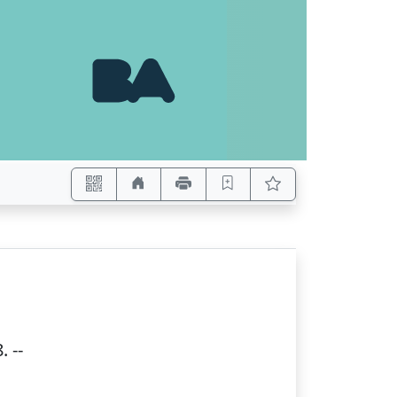
8
. --