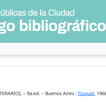
ERARIO]. -- 9a.ed. --
Buenos Aires
:
Troquel
,
196