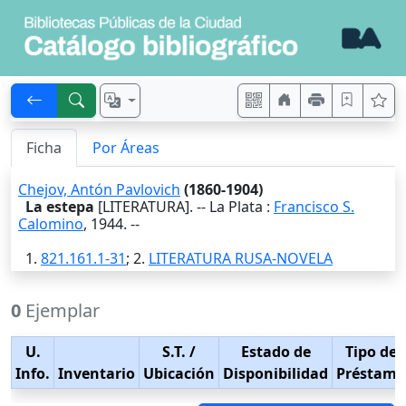
Ficha
Por Áreas
Chejov, Antón Pavlovich
(1860-1904)
La estepa
[LITERATURA]. --
La Plata
:
Francisco S.
Calomino
,
1944
. --
1.
821.161.1-31
; 2.
LITERATURA RUSA-NOVELA
0
Ejemplar
U.
S.T.
/
Estado de
Tipo de
Info.
Inventario
Ubicación
Disponibilidad
Préstamo