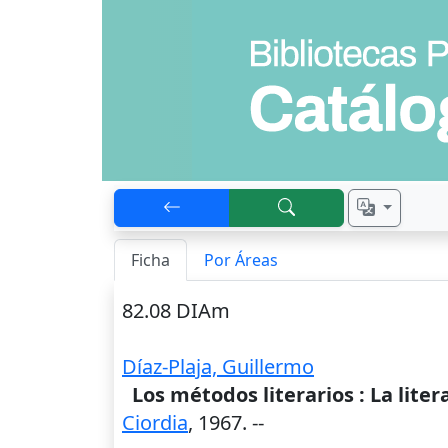
Ficha
Por Áreas
82.08 DIAm
Díaz-Plaja, Guillermo
Los métodos literarios : La liter
Ciordia
,
1967
. --