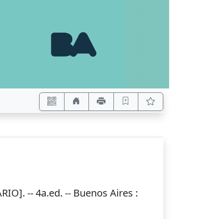
O]. -- 4a.ed. --
Buenos Aires
: