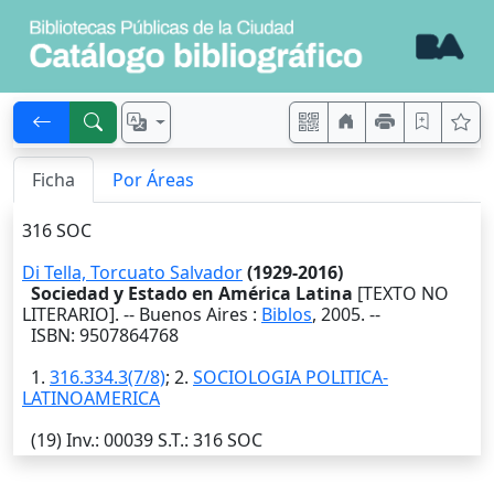
Ficha
Por Áreas
316 SOC
Di Tella, Torcuato Salvador
(1929-2016)
Sociedad y Estado en América Latina
[TEXTO NO
LITERARIO]. --
Buenos Aires
:
Biblos
,
2005
. --
ISBN: 9507864768
1.
316.334.3(7/8)
; 2.
SOCIOLOGIA POLITICA-
LATINOAMERICA
(19)
Inv.
: 00039
S.T.
: 316 SOC