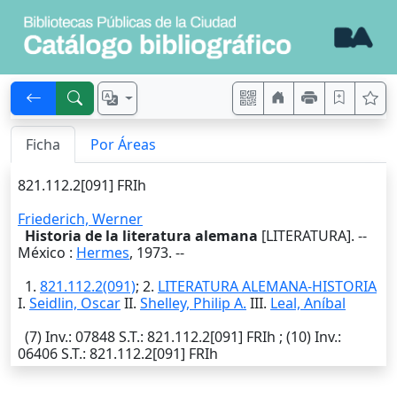
Ficha
Por Áreas
821.112.2[091] FRIh
Friederich, Werner
Historia de la literatura alemana
[LITERATURA]. --
México
:
Hermes
,
1973
. --
1.
821.112.2(091)
; 2.
LITERATURA ALEMANA-HISTORIA
I.
Seidlin, Oscar
II.
Shelley, Philip A.
III.
Leal, Aníbal
(7)
Inv.
: 07848
S.T.
: 821.112.2[091] FRIh ; (10)
Inv.
:
06406
S.T.
: 821.112.2[091] FRIh