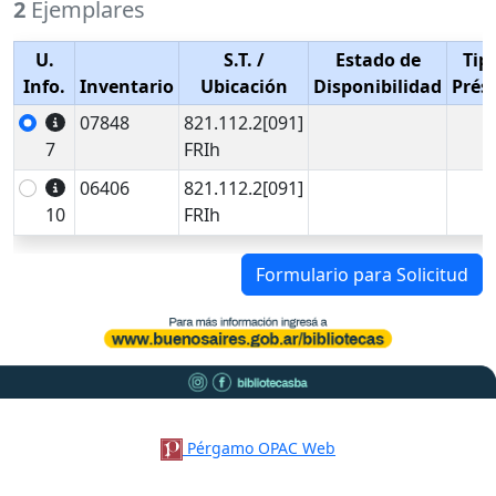
2
Ejemplares
U.
S.T.
/
Estado de
Tip
Info.
Inventario
Ubicación
Disponibilidad
Prés
07848
821.112.2[091]
7
FRIh
06406
821.112.2[091]
10
FRIh
Formulario para Solicitud
Pérgamo OPAC Web