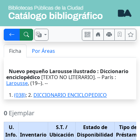
Ficha
Por Áreas
Nuevo pequeño Larousse ilustrado : Diccionario
enciclopédico
[TEXTO NO LITERARIO]. --
París
:
Larousse
,
(19--)
. --
1.
(038)
; 2.
DICCIONARIO ENCICLOPEDICO
0
Ejemplar
U.
S.T.
/
Estado de
Tipo de
Info.
Inventario
Ubicación
Disponibilidad
Préstamo