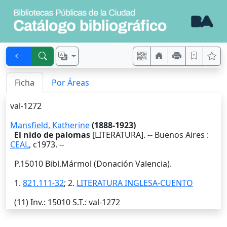
Ficha
Por Áreas
val-1272
Mansfield, Katherine
(1888-1923)
El nido de palomas
[LITERATURA]. --
Buenos Aires
:
CEAL
,
c1973
. --
P.15010 Bibl.Mármol (Donación Valencia).
1.
821.111-32
; 2.
LITERATURA INGLESA-CUENTO
(11)
Inv.
: 15010
S.T.
: val-1272