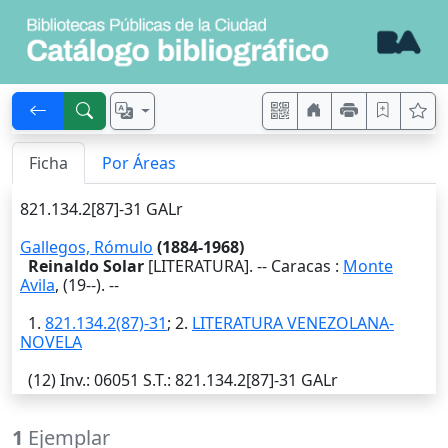
Ficha
Por Áreas
821.134.2[87]-31 GALr
Gallegos, Rómulo
(1884-1968)
Reinaldo Solar
[LITERATURA]. --
Caracas
:
Monte
Avila
,
(19--)
. --
1.
821.134.2(87)-31
; 2.
LITERATURA VENEZOLANA-
NOVELA
(12)
Inv.
: 06051
S.T.
: 821.134.2[87]-31 GALr
1
Ejemplar