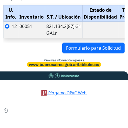
U.
Estado de
Ti
Info.
Inventario
S.T.
/ Ubicación
Disponibilidad
Pré
12
06051
821.134.2[87]-31
GALr
Formulario para Solicitud
Pérgamo OPAC Web