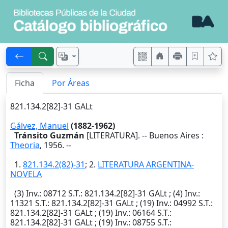
Ficha
Por Áreas
821.134.2[82]-31 GALt
Gálvez, Manuel
(1882-1962)
Tránsito Guzmán
[LITERATURA]. --
Buenos Aires
:
Theoria
,
1956
. --
1.
821.134.2(82)-31
; 2.
LITERATURA ARGENTINA-
NOVELA
(3)
Inv.
: 08712
S.T.
: 821.134.2[82]-31 GALt ; (4)
Inv.
:
11321
S.T.
: 821.134.2[82]-31 GALt ; (19)
Inv.
: 04992
S.T.
:
821.134.2[82]-31 GALt ; (19)
Inv.
: 06164
S.T.
:
821.134.2[82]-31 GALt ; (19)
Inv.
: 08755
S.T.
: