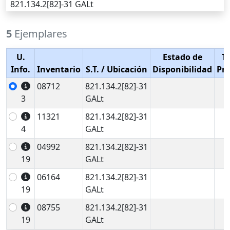
821.134.2[82]-31 GALt
5
Ejemplares
U.
Estado de
T
Info.
Inventario
S.T.
/ Ubicación
Disponibilidad
Pr
08712
821.134.2[82]-31
3
GALt
11321
821.134.2[82]-31
4
GALt
04992
821.134.2[82]-31
19
GALt
06164
821.134.2[82]-31
19
GALt
08755
821.134.2[82]-31
19
GALt