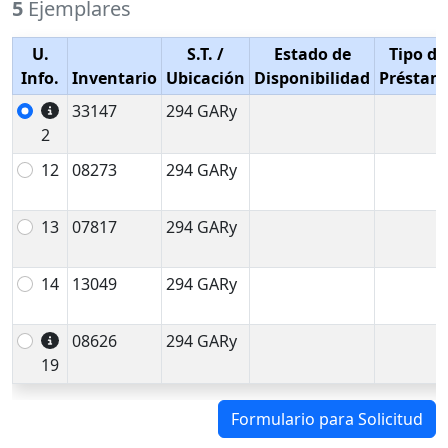
5
Ejemplares
U.
S.T.
/
Estado de
Tipo de
Info.
Inventario
Ubicación
Disponibilidad
Préstam
33147
294 GARy
2
12
08273
294 GARy
13
07817
294 GARy
14
13049
294 GARy
08626
294 GARy
19
Formulario para Solicitud