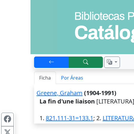
Ficha
Por Áreas
Greene, Graham
(1904-1991)
La fin d'une liaison
[LITERATURA].
1.
821.111-31=133.1
; 2.
LITERATUR