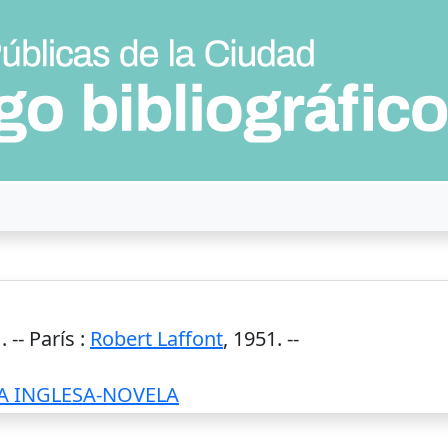
 --
París
:
Robert Laffont
,
1951
. --
A INGLESA-NOVELA