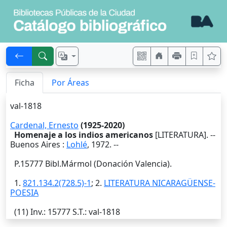
Ficha
Por Áreas
val-1818
Cardenal, Ernesto
(1925-2020)
Homenaje a los indios americanos
[LITERATURA]. --
Buenos Aires
:
Lohlé
,
1972
. --
P.15777 Bibl.Mármol (Donación Valencia).
1.
821.134.2(728.5)-1
; 2.
LITERATURA NICARAGÜENSE-
POESIA
(11)
Inv.
: 15777
S.T.
: val-1818