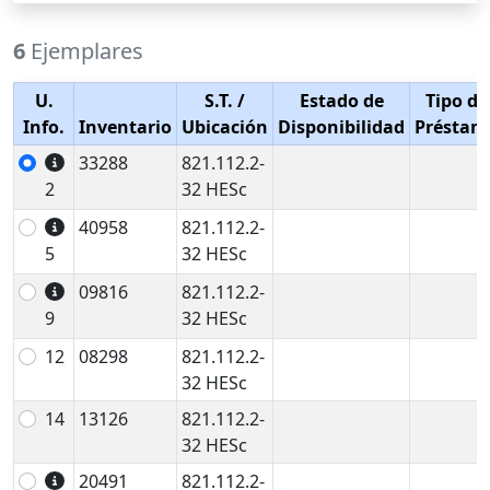
6
Ejemplares
U.
S.T.
/
Estado de
Tipo de
Info.
Inventario
Ubicación
Disponibilidad
Préstam
33288
821.112.2-
2
32 HESc
40958
821.112.2-
5
32 HESc
09816
821.112.2-
9
32 HESc
12
08298
821.112.2-
32 HESc
14
13126
821.112.2-
32 HESc
20491
821.112.2-