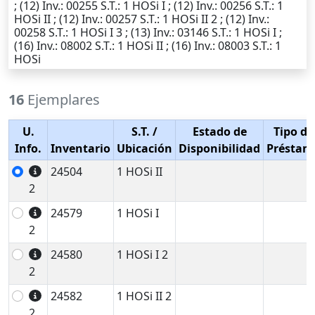
; (12)
Inv.
: 00255
S.T.
: 1 HOSi I ; (12)
Inv.
: 00256
S.T.
: 1
HOSi II ; (12)
Inv.
: 00257
S.T.
: 1 HOSi II 2 ; (12)
Inv.
:
00258
S.T.
: 1 HOSi I 3 ; (13)
Inv.
: 03146
S.T.
: 1 HOSi I ;
(16)
Inv.
: 08002
S.T.
: 1 HOSi II ; (16)
Inv.
: 08003
S.T.
: 1
HOSi
16
Ejemplares
U.
S.T.
/
Estado de
Tipo de
Info.
Inventario
Ubicación
Disponibilidad
Préstam
24504
1 HOSi II
2
24579
1 HOSi I
2
24580
1 HOSi I 2
2
24582
1 HOSi II 2
2