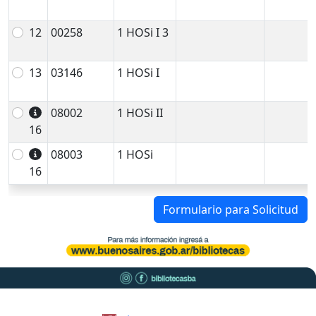
12
00258
1 HOSi I 3
13
03146
1 HOSi I
08002
1 HOSi II
16
08003
1 HOSi
16
Formulario para Solicitud