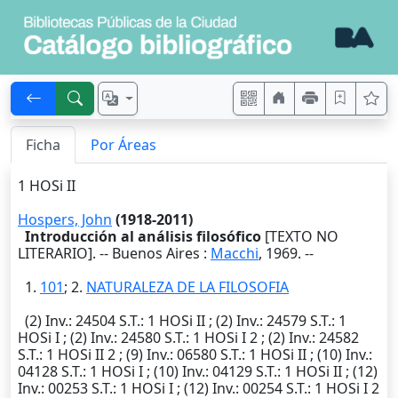
Ficha
Por Áreas
1 HOSi II
Hospers, John
(1918-2011)
Introducción al análisis filosófico
[TEXTO NO
LITERARIO]. --
Buenos Aires
:
Macchi
,
1969
. --
1.
101
; 2.
NATURALEZA DE LA FILOSOFIA
(2)
Inv.
: 24504
S.T.
: 1 HOSi II ; (2)
Inv.
: 24579
S.T.
: 1
HOSi I ; (2)
Inv.
: 24580
S.T.
: 1 HOSi I 2 ; (2)
Inv.
: 24582
S.T.
: 1 HOSi II 2 ; (9)
Inv.
: 06580
S.T.
: 1 HOSi II ; (10)
Inv.
:
04128
S.T.
: 1 HOSi I ; (10)
Inv.
: 04129
S.T.
: 1 HOSi II ; (12)
Inv.
: 00253
S.T.
: 1 HOSi I ; (12)
Inv.
: 00254
S.T.
: 1 HOSi I 2