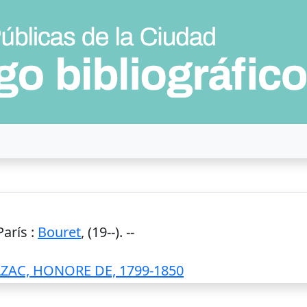
París
:
Bouret
,
(19--)
. --
ZAC, HONORE DE, 1799-1850