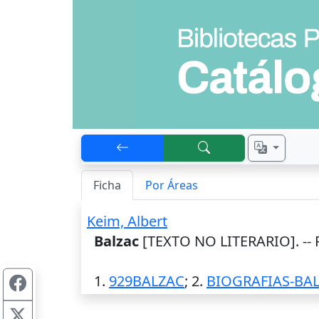
Ficha
Por Áreas
Keim, Albert
Balzac
[TEXTO NO LITERARIO]. --
1.
929BALZAC
; 2.
BIOGRAFIAS-BAL