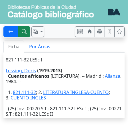
Ficha
Por Áreas
821.111-32 LESc I
Lessing, Doris
(1919-2013)
Cuentos africanos
[LITERATURA]. --
Madrid
:
Alianza
,
1984
. --
1.
821.111-32
; 2.
LITERATURA INGLESA-CUENTO
;
3.
CUENTO INGLES
(25)
Inv.
: 00270
S.T.
: 821.111-32 LESc I ; (25)
Inv.
: 00271
S.T.
: 821.111-32 LESc II