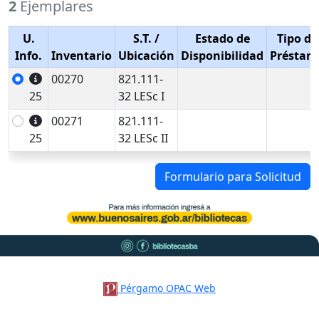
2
Ejemplares
U.
S.T.
/
Estado de
Tipo de
Info.
Inventario
Ubicación
Disponibilidad
Préstam
00270
821.111-
25
32 LESc I
00271
821.111-
25
32 LESc II
Formulario para Solicitud
Pérgamo OPAC Web