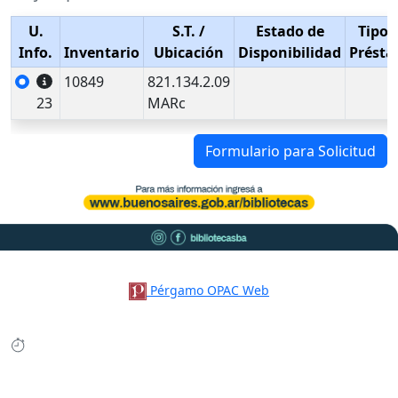
U.
S.T.
/
Estado de
Tipo 
Info.
Inventario
Ubicación
Disponibilidad
Prést
10849
821.134.2.09
23
MARc
Formulario para Solicitud
Pérgamo OPAC Web