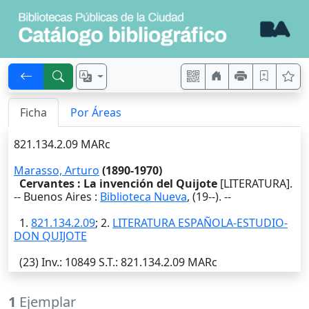
Ficha
Por Áreas
821.134.2.09 MARc
Marasso, Arturo
(1890-1970)
Cervantes : La invención del Quijote
[LITERATURA].
--
Buenos Aires
:
Biblioteca Nueva
,
(19--)
. --
1.
821.134.2.09
; 2.
LITERATURA ESPAÑOLA-ESTUDIO-
DON QUIJOTE
(23)
Inv.
: 10849
S.T.
: 821.134.2.09 MARc
1
Ejemplar