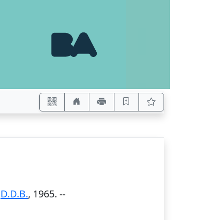
:
D.D.B.
,
1965
. --