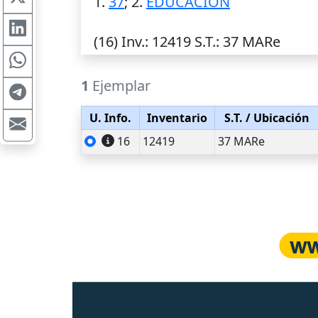
1.
37
; 2.
EDUCACION
(16)
Inv.
: 12419
S.T.
: 37 MARe
1
Ejemplar
U. Info.
Inventario
S.T.
/ Ubicación
16
12419
37 MARe