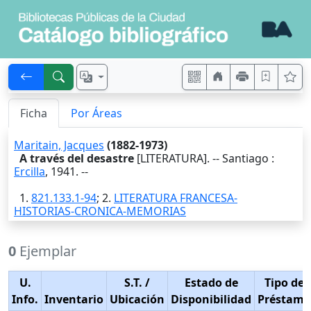
Ficha
Por Áreas
Maritain, Jacques
(1882-1973)
A través del desastre
[LITERATURA]. --
Santiago
:
Ercilla
,
1941
. --
1.
821.133.1-94
; 2.
LITERATURA FRANCESA-
HISTORIAS-CRONICA-MEMORIAS
0
Ejemplar
U.
S.T.
/
Estado de
Tipo de
Info.
Inventario
Ubicación
Disponibilidad
Préstamo