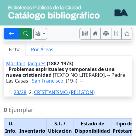
Ficha
Por Áreas
Maritain, Jacques
(1882-1973)
Problemas espirituales y temporales de una
nueva cristianidad
[TEXTO NO LITERARIO]. --
Padre
Las Casas
:
San Francisco
,
(19--)
. --
1.
23/28
; 2.
CRISTIANISMO (RELIGION)
0
Ejemplar
U.
S.T.
/
Estado de
Tipo de
Info.
Inventario
Ubicación
Disponibilidad
Préstamo