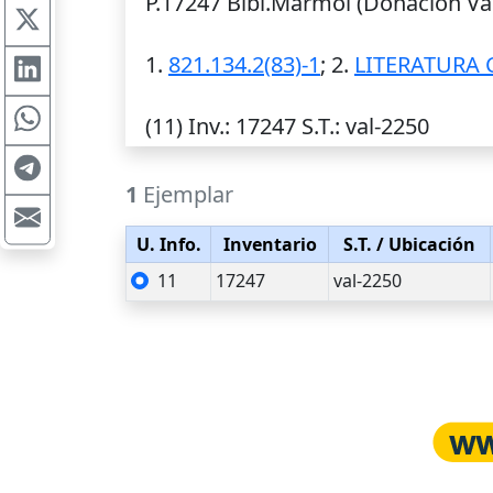
P.17247 Bibl.Mármol (Donación Val
1.
821.134.2(83)-1
; 2.
LITERATURA 
(11)
Inv.
: 17247
S.T.
: val-2250
1
Ejemplar
U. Info.
Inventario
S.T.
/ Ubicación
11
17247
val-2250