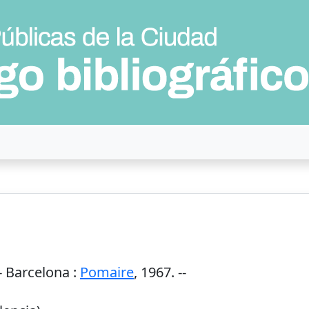
-
Barcelona
:
Pomaire
,
1967
. --