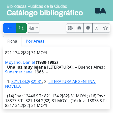
Ficha
Por Áreas
821.134.2[82]-31 MOYl
Moyano, Daniel
(1930-1992)
Una luz muy lejana
[LITERATURA]. --
Buenos Aires
:
Sudamericana
,
1966
. --
1.
821.134.2(82)-31
; 2.
LITERATURA ARGENTINA-
NOVELA
(14)
Inv.
: 12446
S.T.
: 821.134.2[82]-31 MOYl ; (16)
Inv.
:
18877
S.T.
: 821.134.2[82]-31 MOYl ; (16)
Inv.
: 18878
S.T.
:
821.134.2[82]-31 MOYl