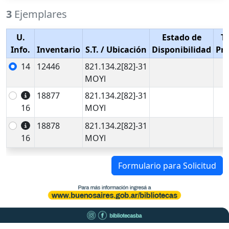
3
Ejemplares
U.
Estado de
T
Info.
Inventario
S.T.
/ Ubicación
Disponibilidad
Pr
14
12446
821.134.2[82]-31
MOYl
18877
821.134.2[82]-31
16
MOYl
18878
821.134.2[82]-31
16
MOYl
Formulario para Solicitud