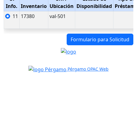
Info.
Inventario
Ubicación
Disponibilidad
Préstam
11
17380
val-501
Formulario para Solicitud
Pérgamo OPAC Web