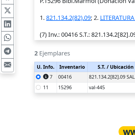
P.15296 Bibl.Mármol (Donación Val
1.
821.134.2(82).09
; 2.
LITERATURA
(7)
Inv.
: 00416
S.T.
: 821.134.2[82].0
2
Ejemplares
U. Info.
Inventario
S.T.
/ Ubicación
7
00416
821.134.2[82].09 SA
11
15296
val-445