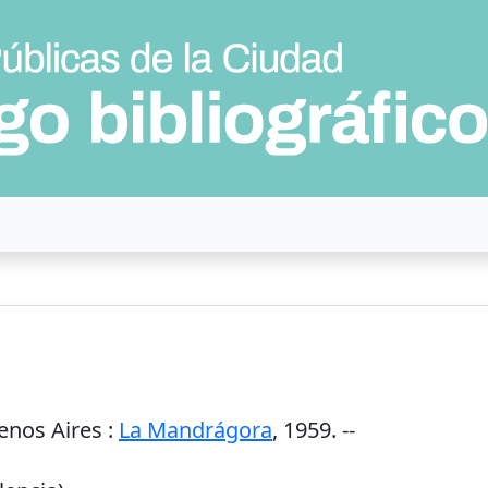
enos Aires
:
La Mandrágora
,
1959
. --