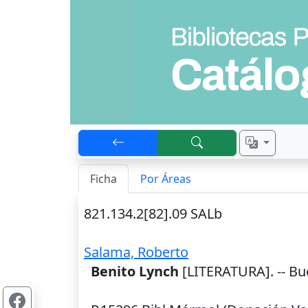
Ficha
Por Áreas
821.134.2[82].09 SALb
Salama, Roberto
Benito Lynch
[LITERATURA]. --
Bu