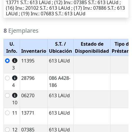
13771
S.T.
: 613 LAUd ; (12)
Inv.
: 07385
S.T.
: 613 LAUd ;
(16)
Inv.
: 20102
S.T.
: 613 LAUd ; (17)
Inv.
: 07886
S.T.
: 613
LAUd ; (19)
Inv.
: 07683
S.T.
: 613 LAUd
8
Ejemplares
U.
S.T.
/
Estado de
Tipo de
Info.
Inventario
Ubicación
Disponibilidad
Préstam
11395
613 LAUd
3
28796
086 A428-
4
186
06270
613 LAUd
10
11
13771
613 LAUd
12
07385
613 LAUd