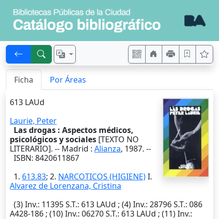
Ficha
Por Áreas
613 LAUd
Laurie, Peter
Las drogas : Aspectos médicos,
psicológicos y sociales
[TEXTO NO
LITERARIO]. --
Madrid
:
Alianza
,
1987
. --
ISBN: 8420611867
1.
613.83
; 2.
NARCOTICOS (HIGIENE)
I.
Alvarez de Lorenzana, Cristina
(3)
Inv.
: 11395
S.T.
: 613 LAUd ; (4)
Inv.
: 28796
S.T.
: 086
A428-186 ; (10)
Inv.
: 06270
S.T.
: 613 LAUd ; (11)
Inv.
: