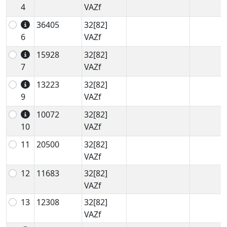
4
VAZf
36405
32[82]
6
VAZf
15928
32[82]
7
VAZf
13223
32[82]
9
VAZf
10072
32[82]
10
VAZf
11
20500
32[82]
VAZf
12
11683
32[82]
VAZf
13
12308
32[82]
VAZf