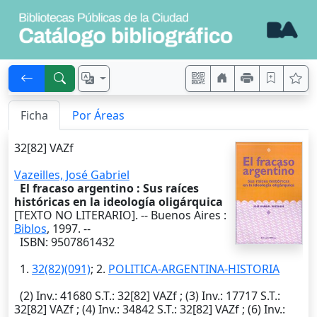
Ficha
Por Áreas
32[82] VAZf
Vazeilles, José Gabriel
El fracaso argentino : Sus raíces
históricas en la ideología oligárquica
[TEXTO NO LITERARIO]. --
Buenos Aires
:
Biblos
,
1997
. --
ISBN: 9507861432
1.
32(82)(091)
; 2.
POLITICA-ARGENTINA-HISTORIA
(2)
Inv.
: 41680
S.T.
: 32[82] VAZf ; (3)
Inv.
: 17717
S.T.
:
32[82] VAZf ; (4)
Inv.
: 34842
S.T.
: 32[82] VAZf ; (6)
Inv.
: