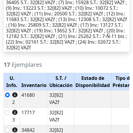
36405
S.T.
: 32[82] VAZf ; (7)
Inv.
: 15928
S.T.
: 32[82] VAZf ;
(9)
Inv.
: 13223
S.T.
: 32[82] VAZf ; (10)
Inv.
: 10072
S.T.
:
32[82] VAZf ; (11)
Inv.
: 20500
S.T.
: 32[82] VAZf ; (12)
Inv.
:
11683
S.T.
: 32[82] VAZf ; (13)
Inv.
: 12308
S.T.
: 32[82] VAZf
; (16)
Inv.
: 25809
S.T.
: 32[82] VAZf ; (17)
Inv.
: 13127
S.T.
:
32[82] VAZf ; (19)
Inv.
: 13652
S.T.
: 32[82] VAZf ; (20)
Inv.
:
12182
S.T.
: 32[82] VAZf ; (21)
Inv.
: 25262
S.T.
: 7-Ñ-11 bis ;
(22)
Inv.
: 02161
S.T.
: 32[82] VAZf ; (24)
Inv.
: 02672
S.T.
:
32[82] VAZf
17
Ejemplares
U.
S.T.
/
Estado de
Tipo de
Info.
Inventario
Ubicación
Disponibilidad
Préstam
41680
32[82]
2
VAZf
17717
32[82]
3
VAZf
34842
32[82]