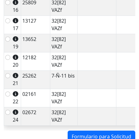
25809
32[82]
16
VAZf
13127
32[82]
17
VAZf
13652
32[82]
19
VAZf
12182
32[82]
20
VAZf
25262
7-Ñ-11 bis
21
02161
32[82]
22
VAZf
02672
32[82]
24
VAZf
Formulario para Solicitud