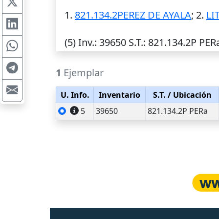
1.
821.134.2PEREZ DE AYALA
; 2.
LI
(5)
Inv.
: 39650
S.T.
: 821.134.2P PER
1
Ejemplar
U. Info.
Inventario
S.T.
/ Ubicación
5
39650
821.134.2P PERa