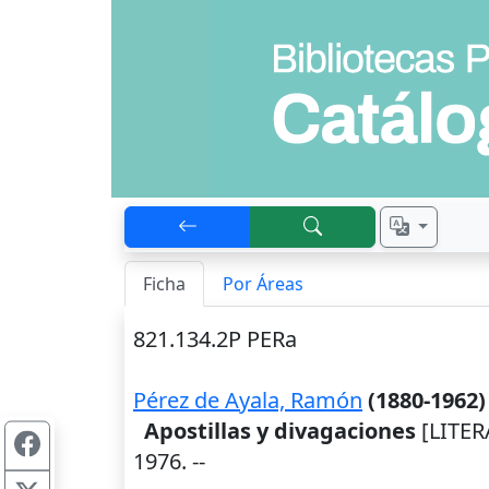
Ficha
Por Áreas
821.134.2P PERa
Pérez de Ayala, Ramón
(1880-1962)
Apostillas y divagaciones
[LITER
1976
. --