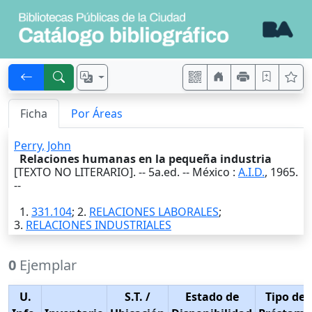
Ficha
Por Áreas
Perry, John
Relaciones humanas en la pequeña industria
[TEXTO NO LITERARIO]. -- 5a.ed. --
México
:
A.I.D.
,
1965
.
--
1.
331.104
; 2.
RELACIONES LABORALES
;
3.
RELACIONES INDUSTRIALES
0
Ejemplar
U.
S.T.
/
Estado de
Tipo de