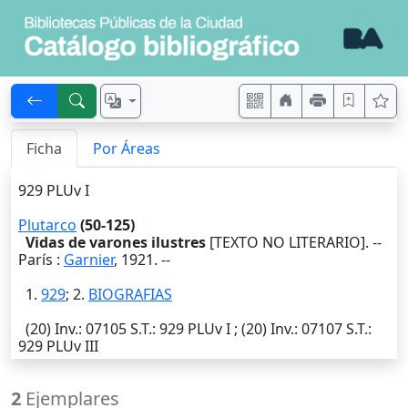
Ficha
Por Áreas
929 PLUv I
Plutarco
(50-125)
Vidas de varones ilustres
[TEXTO NO LITERARIO]. --
París
:
Garnier
,
1921
. --
1.
929
; 2.
BIOGRAFIAS
(20)
Inv.
: 07105
S.T.
: 929 PLUv I ; (20)
Inv.
: 07107
S.T.
:
929 PLUv III
2
Ejemplares