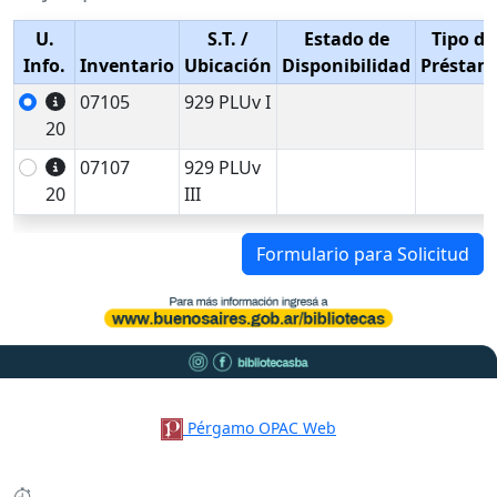
U.
S.T.
/
Estado de
Tipo de
Info.
Inventario
Ubicación
Disponibilidad
Préstam
07105
929 PLUv I
20
07107
929 PLUv
20
III
Formulario para Solicitud
Pérgamo OPAC Web