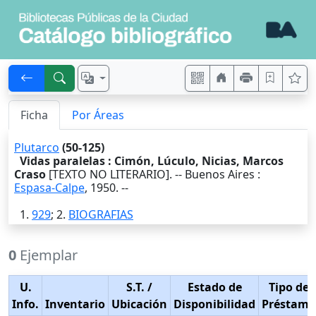
Ficha
Por Áreas
Plutarco
(50-125)
Vidas paralelas : Cimón, Lúculo, Nicias, Marcos
Craso
[TEXTO NO LITERARIO]. --
Buenos Aires
:
Espasa-Calpe
,
1950
. --
1.
929
; 2.
BIOGRAFIAS
0
Ejemplar
U.
S.T.
/
Estado de
Tipo de
Info.
Inventario
Ubicación
Disponibilidad
Préstamo