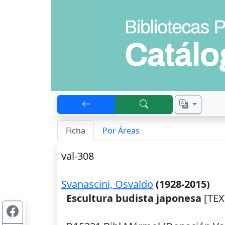
Ficha
Por Áreas
val-308
Svanascini, Osvaldo
(1928-2015)
Escultura budista japonesa
[TEX