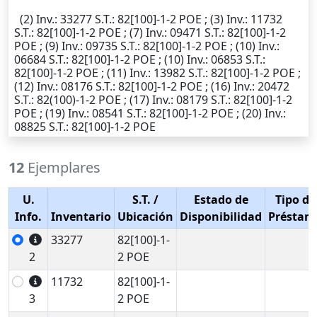
(2)
Inv.
: 33277
S.T.
: 82[100]-1-2 POE ; (3)
Inv.
: 11732
S.T.
: 82[100]-1-2 POE ; (7)
Inv.
: 09471
S.T.
: 82[100]-1-2
POE ; (9)
Inv.
: 09735
S.T.
: 82[100]-1-2 POE ; (10)
Inv.
:
06684
S.T.
: 82[100]-1-2 POE ; (10)
Inv.
: 06853
S.T.
:
82[100]-1-2 POE ; (11)
Inv.
: 13982
S.T.
: 82[100]-1-2 POE ;
(12)
Inv.
: 08176
S.T.
: 82[100]-1-2 POE ; (16)
Inv.
: 20472
S.T.
: 82(100)-1-2 POE ; (17)
Inv.
: 08179
S.T.
: 82[100]-1-2
POE ; (19)
Inv.
: 08541
S.T.
: 82[100]-1-2 POE ; (20)
Inv.
:
08825
S.T.
: 82[100]-1-2 POE
12
Ejemplares
U.
S.T.
/
Estado de
Tipo de
Info.
Inventario
Ubicación
Disponibilidad
Préstam
33277
82[100]-1-
2
2 POE
11732
82[100]-1-
3
2 POE